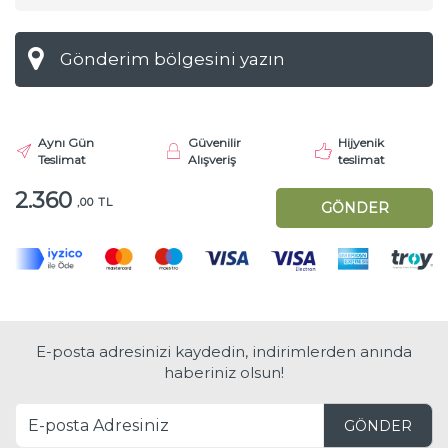
Aynı Gün
Güvenilir
Hijyenik
Teslimat
Alışveriş
teslimat
2.360
,00 TL
GÖNDER
E-posta adresinizi kaydedin, indirimlerden anında
haberiniz olsun!
GÖNDER