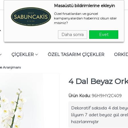
Masaüstü bildirimlerine ekleyin
Özel fırsatlardan ve güncel
kampanyalardan haberiniz olsun ister
misiniz?
Daha sonra
Evet
ÇİÇEKLER
ÖZEL TASARIM ÇİÇEKLER
ORKİ
de Aranjmanı
4 Dal Beyaz Or
Ürün Kodu:
96H9HY2C409
Dekoratif saksıda 4 dal bey
lilyum 7 adet beyaz gül arely
hazırlanmıştır