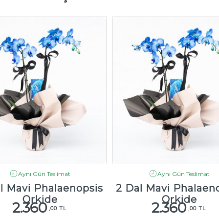
Aynı Gün Teslimat
Aynı Gün Teslimat
l Mavi Phalaenopsis
2 Dal Mavi Phalaen
Orkide
Orkide
2.360
2.360
,00 TL
,00 TL