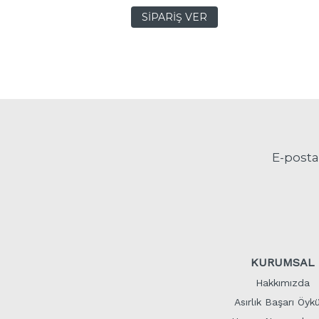
R
SİPARİŞ VER
E-posta
KURUMSAL
Hakkımızda
Asırlık Başarı Öyk