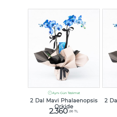
imat
Aynı Gün Teslimat
aenopsis
2 Dal Mavi Phalaenopsis
2 Da
Orkide
2.360
 TL
,00 TL