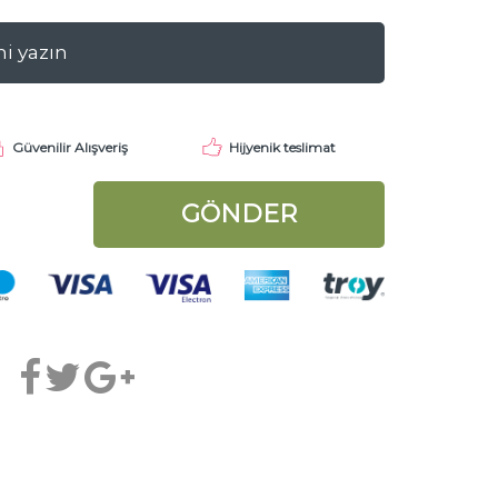
Güvenilir Alışveriş
Hijyenik teslimat
GÖNDER