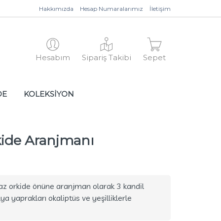
Hakkımızda
Hesap Numaralarımız
İletişim
Hesabım
Sipariş Takibi
Sepet
DE
KOLEKSİYON
kide Aranjmanı
az orkide önüne aranjman olarak 3 kandil
a yaprakları okaliptüs ve yeşilliklerle