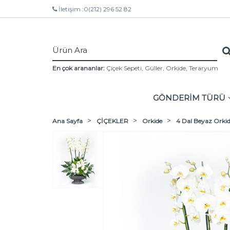
İletişim :
0(212) 296 52 82
En çok arananlar:
Çiçek Sepeti
,
Güller
,
Orkide
,
Teraryum
GÖNDERİM TÜRÜ
Ana Sayfa
ÇİÇEKLER
Orkide
4 Dal Beyaz Orki