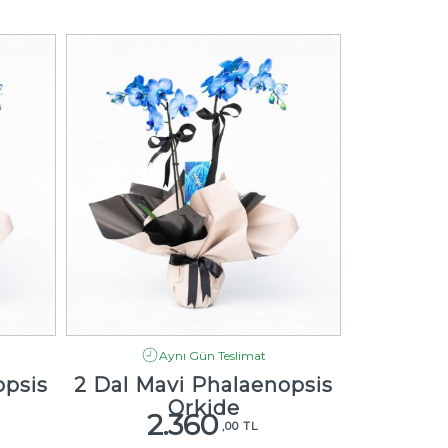
Aynı Gün Teslimat
opsis
2 Dal Mavi Phalaenopsis
2 Dal M
Orkide
2.360
2
,00 TL